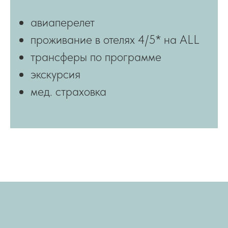
авиаперелет
проживание в отелях 4/5* на ALL
трансферы по программе
экскурсия
мед. страховка